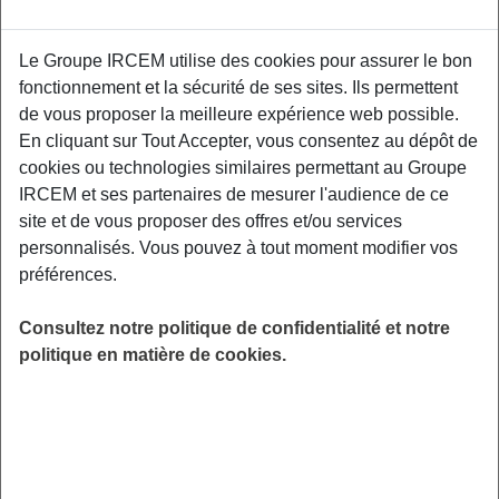
Le Groupe IRCEM utilise des cookies pour assurer le bon
Un second atelier de prévention interactif
fonctionnement et la sécurité de ses sites. Ils permettent
centré autour de la pratique d’une gestuelle
de vous proposer la meilleure expérience web possible.
préventive au quotidien, du maintien de
En cliquant sur Tout Accepter, vous consentez au dépôt de
l'autonomie physique et l'acceptation du corps
cookies ou technologies similaires permettant au Groupe
vieillissant. Un kinésithérapeute de Kiné
IRCEM et ses partenaires de mesurer l'audience de ce
France Prévention vous donnera les clefs pour
site et de vous proposer des offres et/ou services
être acteur de votre santé physique. France
personnalisés. Vous pouvez à tout moment modifier vos
Services de Laval Agglomération, 5 rue du
préférences.
pays de Loiron, Laval agglomération - Pôle
Loiron, 53320 Loiron-Ruillé.
Consultez notre politique de confidentialité et notre
politique en matière de cookies.
LIEU
Loiron-Ruillé (53)
HORAIRES
De 10h30 à 12h30
INSCRIPTION
en ligne