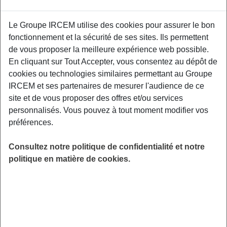
Le Groupe IRCEM utilise des cookies pour assurer le bon
Un second atelier de prévention interactif
fonctionnement et la sécurité de ses sites. Ils permettent
centré autour de la pratique d’une gestuelle
de vous proposer la meilleure expérience web possible.
préventive au quotidien, du maintien de
En cliquant sur Tout Accepter, vous consentez au dépôt de
l'autonomie physique et l'acceptation du corps
cookies ou technologies similaires permettant au Groupe
vieillissant. Un kinésithérapeute de Kiné
IRCEM et ses partenaires de mesurer l'audience de ce
France Prévention vous donnera les clefs pour
site et de vous proposer des offres et/ou services
être acteur de votre santé physique. Maison
personnalisés. Vous pouvez à tout moment modifier vos
des aînés et des aidants - CLIC - 34 Place du
préférences.
Colombier 35000 Rennes.
Consultez notre politique de confidentialité et notre
LIEU
politique en matière de cookies.
Rennes (35)
HORAIRES
De 14h00 à 16h00
INSCRIPTION
en ligne