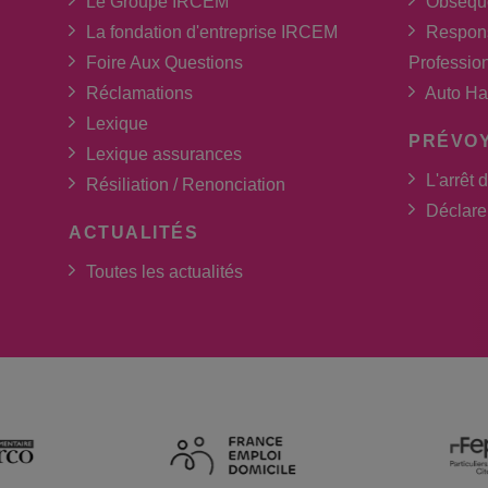
Le Groupe IRCEM
Obsèqu
La fondation d'entreprise IRCEM
Respons
Foire Aux Questions
Professio
Réclamations
Auto Ha
Lexique
PRÉVO
Lexique assurances
L'arrêt d
Résiliation / Renonciation
Déclarer
ACTUALITÉS
Toutes les actualités