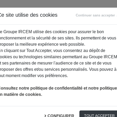
ANCE
RETRAITE
ACCOMPAGNEMENT
PR
e site utilise des cookies
Continuer sans accepter
SOCIAL
e Groupe IRCEM utilise des cookies pour assurer le bon
onctionnement et la sécurité de ses sites. Ils permettent de vous
roposer la meilleure expérience web possible.
n cliquant sur Tout Accepter, vous consentez au dépôt de
ookies ou technologies similaires permettant au Groupe IRCE
t ses partenaires de mesurer l'audience de ce site et de vous
roposer des offres et/ou services personnalisés. Vous pouvez à
out moment modifier vos préférences.
onsultez notre politique de confidentialité et notre politique
n matière de cookies.
ous ! Atelier 2.
CONFIGURER
TOUT ACCEPTER