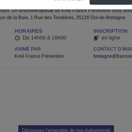
 interactif centré autour de la pratique d’une gestuelle prévent
lissant. Un kinésithérapeute de Kiné France Prévention vous donn
n de la Baie, 1 Rue des Tendières, 35120 Dol-de-Bretagne.
HORAIRES
INSCRIPTION
De 14h00 à 16h00
en ligne
ANIMÉ PAR
CONTACT D'INS
Kiné France Prévention
bretagne@franceem
Découvrez l'ensemble de nos événements