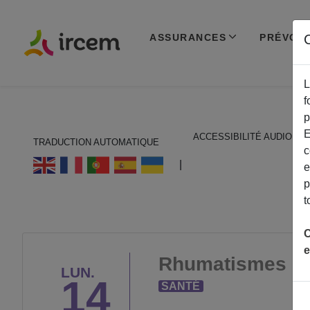
ASSURANCES
PRÉVOY
C
L
f
p
E
ACCESSIBILITÉ AUDIO
TRADUCTION AUTOMATIQUE
c
ECOUTER EN FRANÇAIS
|
e
p
t
C
e
Rhumatismes et v
LUN.
14
SANTÉ