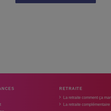
ANCES
RETRAITE
La retraite comment ça ma
t
La retraite complémentaire