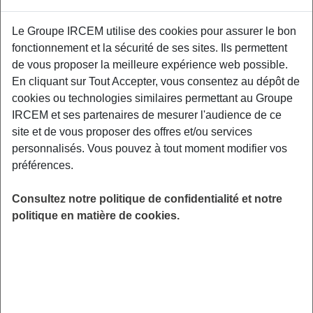
Le Groupe IRCEM utilise des cookies pour assurer le bon
Un premier atelier de prévention interactif
fonctionnement et la sécurité de ses sites. Ils permettent
centré autour des conséquences physiques
de vous proposer la meilleure expérience web possible.
liées au vieillissement de l’appareil
En cliquant sur Tout Accepter, vous consentez au dépôt de
locomoteur. Un kinésithérapeute de Kiné
cookies ou technologies similaires permettant au Groupe
France Prévention vous donnera les clefs pour
IRCEM et ses partenaires de mesurer l'audience de ce
être acteur de votre santé physique. France
site et de vous proposer des offres et/ou services
Services de Varilhes, 18 av Pyrénées, 09120
personnalisés. Vous pouvez à tout moment modifier vos
Varilhes.
préférences.
LIEU
Consultez notre politique de confidentialité et notre
Varilhes (09)
politique en matière de cookies.
HORAIRES
De 10h00 à 12h00
INSCRIPTION
en ligne
PUBLIC