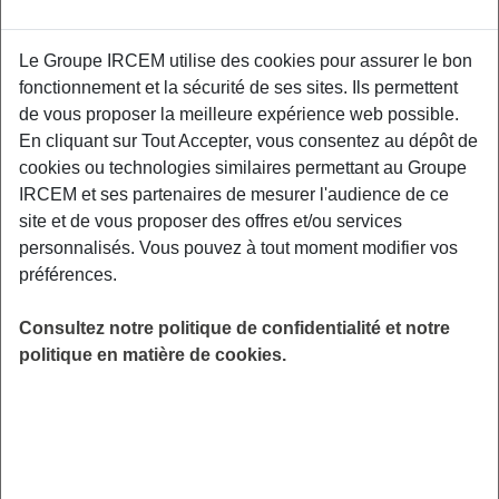
Le Groupe IRCEM utilise des cookies pour assurer le bon
Un second atelier de prévention interactif
fonctionnement et la sécurité de ses sites. Ils permettent
centré autour de la pratique d’une gestuelle
de vous proposer la meilleure expérience web possible.
préventive au quotidien, du maintien de
En cliquant sur Tout Accepter, vous consentez au dépôt de
l'autonomie physique et l'acceptation du corps
cookies ou technologies similaires permettant au Groupe
vieillissant. Un kinésithérapeute de Kiné
IRCEM et ses partenaires de mesurer l'audience de ce
France Prévention vous donnera les clefs pour
site et de vous proposer des offres et/ou services
être acteur de votre santé physique. 469
personnalisés. Vous pouvez à tout moment modifier vos
Avenue Olympique, 73150 Val-d'Isère.
préférences.
LIEU
Consultez notre politique de confidentialité et notre
Val-d'Isère (73)
politique en matière de cookies.
HORAIRES
De 10h00 à 12h00
INSCRIPTION
en ligne
PUBLIC