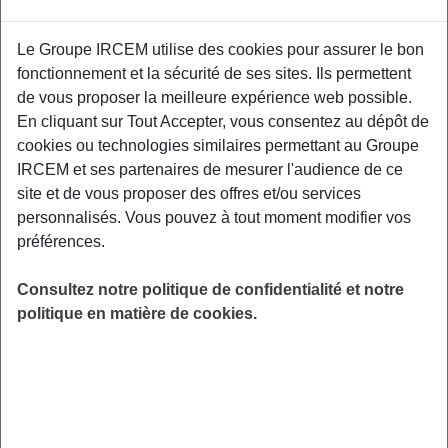
Le Groupe IRCEM utilise des cookies pour assurer le bon
Un second atelier de prévention interactif
fonctionnement et la sécurité de ses sites. Ils permettent
centré autour de la pratique d’une gestuelle
de vous proposer la meilleure expérience web possible.
préventive au quotidien, du maintien de
En cliquant sur Tout Accepter, vous consentez au dépôt de
l'autonomie physique et l'acceptation du corps
cookies ou technologies similaires permettant au Groupe
vieillissant. Un kinésithérapeute de Kiné
IRCEM et ses partenaires de mesurer l'audience de ce
France Prévention vous donnera les clefs pour
site et de vous proposer des offres et/ou services
être acteur de votre santé physique.
personnalisés. Vous pouvez à tout moment modifier vos
Médiathèque Louis Aragon, Parc du Château,
préférences.
Place des 3 Martyrs, 91390 Morsang-sur-Orge.
Consultez notre politique de confidentialité et notre
LIEU
politique en matière de cookies.
Morsang-sur-Orge (91)
HORAIRES
De 14h30 à 16h30
INSCRIPTION
en ligne