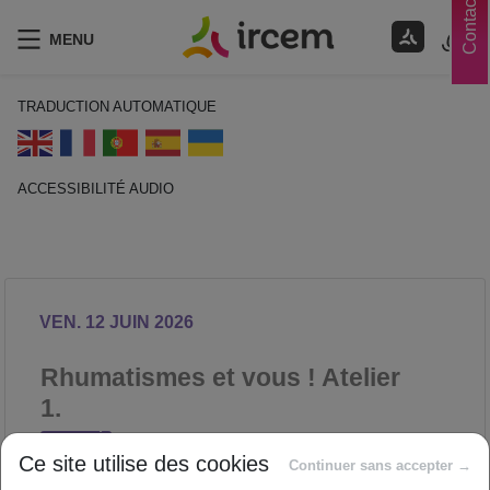
Contacts
MENU
TRADUCTION AUTOMATIQUE
ACCESSIBILITÉ AUDIO
ECOUTER EN FRANÇAIS
VEN. 12 JUIN 2026
Rhumatismes et vous ! Atelier
1.
SANTÉ
Ce site utilise des cookies
Proposé par
Continuer sans accepter →