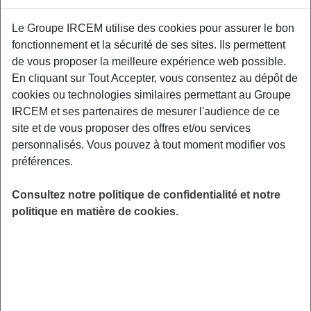
Le Groupe IRCEM utilise des cookies pour assurer le bon
Un premier atelier de prévention interactif
fonctionnement et la sécurité de ses sites. Ils permettent
centré autour des conséquences physiques
de vous proposer la meilleure expérience web possible.
liées au vieillissement de l’appareil
En cliquant sur Tout Accepter, vous consentez au dépôt de
locomoteur. Un kinésithérapeute de Kiné
cookies ou technologies similaires permettant au Groupe
France Prévention vous donnera les clefs pour
IRCEM et ses partenaires de mesurer l'audience de ce
être acteur de votre santé physique. 39 avenue
site et de vous proposer des offres et/ou services
du Général Mazillier, Semur en Auxois 21140.
personnalisés. Vous pouvez à tout moment modifier vos
préférences.
LIEU
Semur en Auxois (21)
Consultez notre politique de confidentialité et notre
HORAIRES
politique en matière de cookies.
De 10h00 à 12h00
INSCRIPTION
en ligne
PUBLIC
Sénior