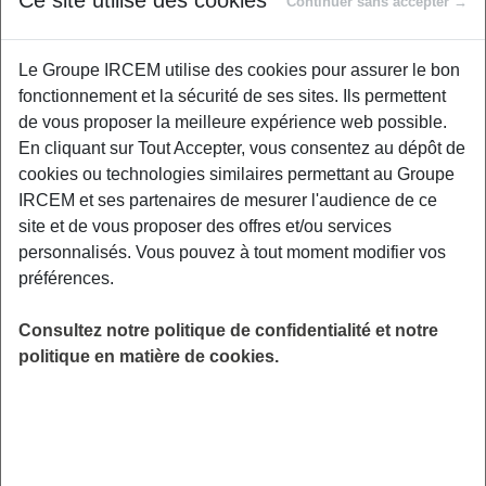
Ce site utilise des cookies
Continuer sans accepter →
Proposé par
Le Groupe IRCEM utilise des cookies pour assurer le bon
fonctionnement et la sécurité de ses sites. Ils permettent
Vous vous intéressez à votre environnement
de vous proposer la meilleure expérience web possible.
pour préserver la santé de votre famille ? Cette
En cliquant sur Tout Accepter, vous consentez au dépôt de
conférence vous permettra de réaliser
cookies ou technologies similaires permettant au Groupe
quelques produits d’entretien « maison », dans
IRCEM et ses partenaires de mesurer l'audience de ce
une approche respectueuse des choix de
site et de vous proposer des offres et/ou services
chacun. Vous apprendrez à repérer les
personnalisés. Vous pouvez à tout moment modifier vos
polluants, leurs impacts sur votre santé et,
préférences.
surtout, à chercher des alternatives plus
saines. Une seule ambition : Prendre soin de
Consultez notre politique de confidentialité et notre
votre santé et celle de vos proches !
politique en matière de cookies.
LIEU
Digitalisé
HORAIRES
De 12h30 à 13h30