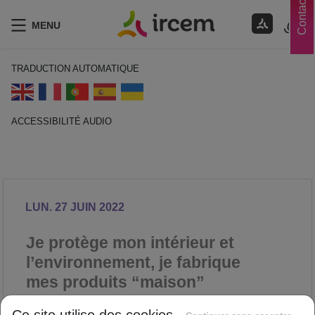
Contacts
MENU
TRADUCTION AUTOMATIQUE
ACCESSIBILITÉ AUDIO
ECOUTER EN FRANÇAIS
LUN. 27 JUIN 2022
Je protège mon intérieur et
l’environnement, je fabrique
mes produits “maison”
SANTÉ