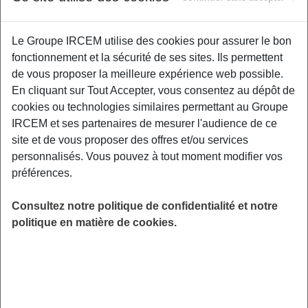
Le Groupe IRCEM utilise des cookies pour assurer le bon
Manger sain ne se résume pas seulement à
fonctionnement et la sécurité de ses sites. Ils permettent
l’équilibre alimentaire ! Du contenu au
de vous proposer la meilleure expérience web possible.
contenant, de nombreuses substances
En cliquant sur Tout Accepter, vous consentez au dépôt de
indésirables peuvent se retrouver dans nos
cookies ou technologies similaires permettant au Groupe
assiettes. Labels, additifs..., comment choisir
IRCEM et ses partenaires de mesurer l'audience de ce
ses aliments ? Quels ustensiles privilégier
site et de vous proposer des offres et/ou services
pour préparer et conserver nos bons petits
personnalisés. Vous pouvez à tout moment modifier vos
plats ? Ce webinaire répond à de nombreuses
préférences.
questions et donne des solutions à la fois
saines et simples pour se régaler en prenant
Consultez notre politique de confidentialité et notre
soin de sa santé.
politique en matière de cookies.
LIEU
Digitalisé
HORAIRES
De 13h00 à 13h45