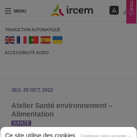
Contacts
MENU
TRADUCTION AUTOMATIQUE
ACCESSIBILITÉ AUDIO
ECOUTER EN FRANÇAIS
JEU. 20 OCT. 2022
Atelier Santé environnement –
Alimentation
SANTÉ
Proposé par
Ce site utilise des cookies
Continuer sans accepter →