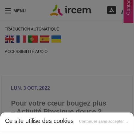
Contacts
MENU
TRADUCTION AUTOMATIQUE
ACCESSIBILITÉ AUDIO
ECOUTER EN FRANÇAIS
LUN. 3 OCT. 2022
Pour votre cœur bougez plus
– Activité Physique douce 2
Ce site utilise des cookies
SANTÉ
Continuer sans accepter →
Proposé par