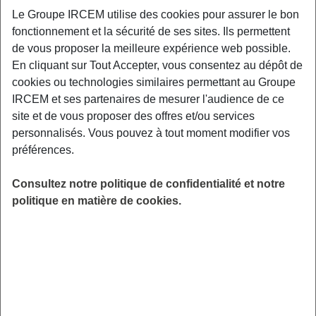
Le Groupe IRCEM utilise des cookies pour assurer le bon
fonctionnement et la sécurité de ses sites. Ils permettent
En continuité de l’atelier 1, ce 2ème atelier
de vous proposer la meilleure expérience web possible.
propose une progression dans la prise de
En cliquant sur Tout Accepter, vous consentez au dépôt de
conscience de son corps.
cookies ou technologies similaires permettant au Groupe
IRCEM et ses partenaires de mesurer l'audience de ce
LIEU
site et de vous proposer des offres et/ou services
Digitalisé
personnalisés. Vous pouvez à tout moment modifier vos
HORAIRES
préférences.
De 12h00 à 13h00
INSCRIPTION
Consultez notre politique de confidentialité et notre
Inscription par email
politique en matière de cookies.
PUBLIC
Sénior
FORMAT
Webinaire
ANIMÉ PAR