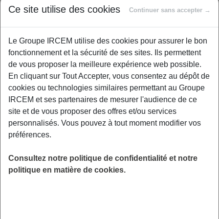
Proposé par
Ce site utilise des cookies
Continuer sans accepter →
Le Groupe IRCEM utilise des cookies pour assurer le bon
Un atelier spécialement conçu pour les
fonctionnement et la sécurité de ses sites. Ils permettent
professionnels travaillant dans le domaine de
de vous proposer la meilleure expérience web possible.
l'aide à domicile. Il vise à prévenir les
En cliquant sur Tout Accepter, vous consentez au dépôt de
blessures et les troubles de l’appareil
cookies ou technologies similaires permettant au Groupe
locomoteur liés aux contraintes physiques du
IRCEM et ses partenaires de mesurer l'audience de ce
travail . charges lourdes, gestes répétitifs… Cet
site et de vous proposer des offres et/ou services
atelier participatif est animé par un
personnalisés. Vous pouvez à tout moment modifier vos
kinésithérapeute expérimenté dans le domaine
préférences.
de la santé au travail et tout particulièrement
des Troubles musculo-squelettiques. Nous
Consultez notre politique de confidentialité et notre
nous exercerons ensemble aux techniques de
politique en matière de cookies.
bases pour se protéger lors des manutentions,
des activités de ménage, d’aide à domicile.
Nous verrons aussi des mouvements pour se
faire du bien . « Prévoir un tapis de sol »