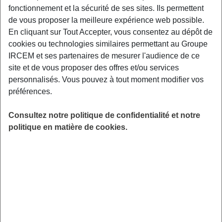
fonctionnement et la sécurité de ses sites. Ils permettent
LIEU
de vous proposer la meilleure expérience web possible.
Bordeaux
En cliquant sur Tout Accepter, vous consentez au dépôt de
HORAIRES
cookies ou technologies similaires permettant au Groupe
De 9h00 à 12h00
IRCEM et ses partenaires de mesurer l'audience de ce
INSCRIPTION
site et de vous proposer des offres et/ou services
Inscription par email
personnalisés. Vous pouvez à tout moment modifier vos
PUBLIC
préférences.
Consultez notre politique de confidentialité et notre
FORMAT
politique en matière de cookies.
Stage
ANIMÉ PAR