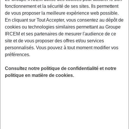
fonctionnement et la sécurité de ses sites. Ils permettent
de vous proposer la meilleure expérience web possible.
LIEU
En cliquant sur Tout Accepter, vous consentez au dépôt de
Jourgnac
cookies ou technologies similaires permettant au Groupe
HORAIRES
IRCEM et ses partenaires de mesurer l'audience de ce
De 10h00 à 12h00
site et de vous proposer des offres et/ou services
INSCRIPTION
personnalisés. Vous pouvez à tout moment modifier vos
Inscription par email
préférences.
PUBLIC
Consultez notre politique de confidentialité et notre
FORMAT
politique en matière de cookies.
Atelier
ANIMÉ PAR