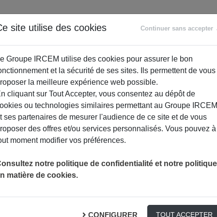
ANCE
RETRAITE
ACCOMPAGNEMENT
PR
e site utilise des cookies
Continuer sans accepter
SOCIAL
e Groupe IRCEM utilise des cookies pour assurer le bon
onctionnement et la sécurité de ses sites. Ils permettent de vous
roposer la meilleure expérience web possible.
n cliquant sur Tout Accepter, vous consentez au dépôt de
ookies ou technologies similaires permettant au Groupe IRCE
t ses partenaires de mesurer l'audience de ce site et de vous
roposer des offres et/ou services personnalisés. Vous pouvez à
out moment modifier vos préférences.
onsultez notre politique de confidentialité et notre politique
n matière de cookies.
umérique – Comment repérer et év
il, SMS et téléphone ?
CONFIGURER
TOUT ACCEPTER