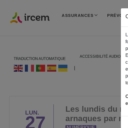
ASSURANCES
PRÉVOY
C
L
f
p
E
ACCESSIBILITÉ AUDIO
TRADUCTION AUTOMATIQUE
c
ECOUTER EN FRANÇAIS
|
e
p
t
C
e
Les lundis du n
LUN.
27
arnaques par ma
NUMÉRIQUE