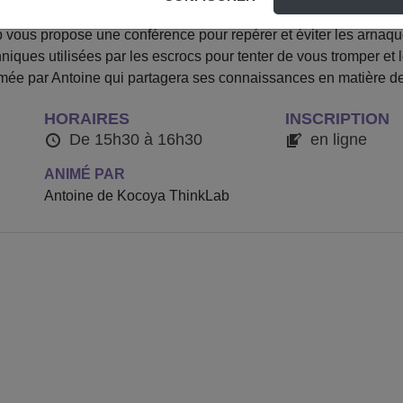
vous propose une conférence pour repérer et éviter les arnaqu
niques utilisées par les escrocs pour tenter de vous tromper et
mée par Antoine qui partagera ses connaissances en matière de 
HORAIRES
INSCRIPTION
De 15h30 à 16h30
en ligne
ANIMÉ PAR
Antoine de Kocoya ThinkLab