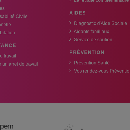
t
La retraite complémentaire
es
AIDES
abilité Civile
Diagnostic d'Aide Sociale
nnelle
Aidants familiaux
bitation
Service de soutien
YANCE
PRÉVENTION
e travail
Prévention Santé
 un arrêt de travail
Vos rendez-vous Préventio