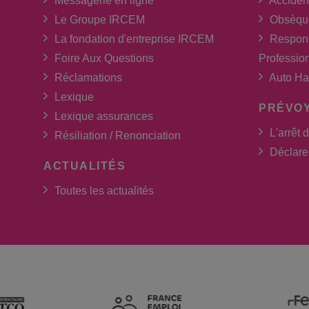
Messagerie en ligne
Acciden
Le Groupe IRCEM
Obsèqu
La fondation d'entreprise IRCEM
Respons
Foire Aux Questions
Professio
Réclamations
Auto Ha
Lexique
PRÉVO
Lexique assurances
L'arrêt d
Résiliation / Renonciation
Déclarer
ACTUALITÉS
Toutes les actualités