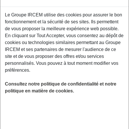
NUMÉRIQUE
Proposé par
Le Groupe IRCEM utilise des cookies pour assurer le bon
fonctionnement et la sécurité de ses sites. Ils permettent
de vous proposer la meilleure expérience web possible.
L’association Kocoya ThinkLab vous propose
En cliquant sur Tout Accepter, vous consentez au dépôt de
de découvrir les jeux en ligne sur smartphone,
cookies ou technologies similaires permettant au Groupe
ordinateur ou bien console. Cette animation
IRCEM et ses partenaires de mesurer l'audience de ce
sera l’occasion d’en apprendre davantage sur
site et de vous proposer des offres et/ou services
les différents types de jeux en ligne
personnalisés. Vous pouvez à tout moment modifier vos
disponibles, les avantages mais aussi les
préférences.
risques associés à leur utilisation.
Consultez notre politique de confidentialité et notre
LIEU
politique en matière de cookies.
Digitalisé
HORAIRES
De 15h30 à 16h30
INSCRIPTION
en ligne