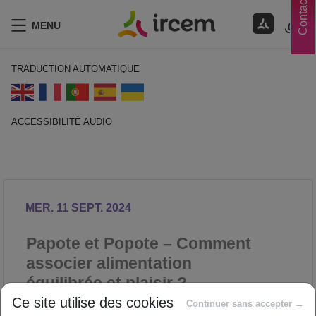
Contacts
MENU
TRADUCTION AUTOMATIQUE
ACCESSIBILITÉ AUDIO
ECOUTER EN FRANÇAIS
MER. 11 SEPT. 2024
Papote et Popote – Comment
associer alimentation
équilibrée et plaisir ?
Ce site utilise des cookies
NUTRITION
Continuer sans accepter →