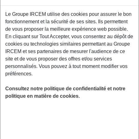
Proposé par
Le Groupe IRCEM utilise des cookies pour assurer le bon
fonctionnement et la sécurité de ses sites. Ils permettent
Nous avons des besoins de respecter des
de vous proposer la meilleure expérience web possible.
recommandations pour notre santé, mais qu’en
En cliquant sur Tout Accepter, vous consentez au dépôt de
est-il de notre bien-être mental ? Comment
cookies ou technologies similaires permettant au Groupe
assurer un bien-être mental sans entraver
IRCEM et ses partenaires de mesurer l'audience de ce
notre bien-être physique Cannelle Demeyer
site et de vous proposer des offres et/ou services
notre diététicienne vous donnera ses astuces !
personnalisés. Vous pouvez à tout moment modifier vos
préférences.
LIEU
Digitalisé
Consultez notre politique de confidentialité et notre
HORAIRES
politique en matière de cookies.
De 11h00 à 12h00
INSCRIPTION
en ligne
PUBLIC
Sénior