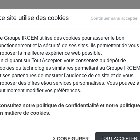
ANCE
RETRAITE
ACCOMPAGNEMENT
PR
e site utilise des cookies
Continuer sans accepter
SOCIAL
e Groupe IRCEM utilise des cookies pour assurer le bon
onctionnement et la sécurité de ses sites. Ils permettent de vous
roposer la meilleure expérience web possible.
n cliquant sur Tout Accepter, vous consentez au dépôt de
ookies ou technologies similaires permettant au Groupe IRCE
t ses partenaires de mesurer l'audience de ce site et de vous
roposer des offres et/ou services personnalisés. Vous pouvez à
out moment modifier vos préférences.
onsultez notre politique de confidentialité et notre politique
n matière de cookies.
es entre aidants – Thème libre
CONFIGURER
TOUT ACCEPTER