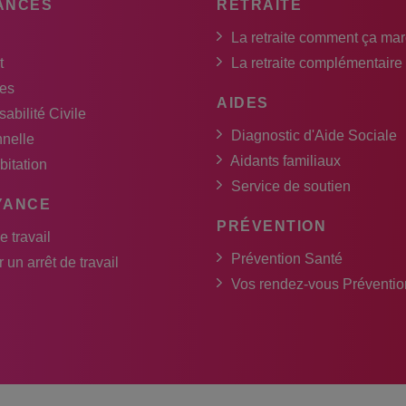
ANCES
RETRAITE
La retraite comment ça ma
t
La retraite complémentaire
es
AIDES
abilité Civile
Diagnostic d'Aide Sociale
nnelle
Aidants familiaux
bitation
Service de soutien
YANCE
PRÉVENTION
e travail
Prévention Santé
 un arrêt de travail
Vos rendez-vous Préventio