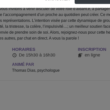
nos ressentis ! Ce rendez-vous participatif bi-mensuel, dédié 
s invitons à venir discuter de votre rôle d'aidant.e, à partager 
que l'accompagnement d'un proche au quotidien peut créer. Ce m
s représentations. L'intention visée par cette dynamique de groupe
, la tristesse, la colère, l’impulsivité…; un meilleur soutien face 
’envie de prendre soin de soi. Alors, rejoignez-nous pour cette
es autres, par chat en direct. A vous la parole !
HORAIRES
INSCRIPTION
De 15h30 à 16h30
en ligne
ANIMÉ PAR
Thomas Dias, psychologue