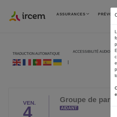
ASSURANCES
PRÉVOY
C
L
f
p
E
ACCESSIBILITÉ AUDIO
TRADUCTION AUTOMATIQUE
c
ECOUTER EN FRANÇAIS
|
e
p
t
C
e
Groupe de parol
VEN.
4
AIDANT