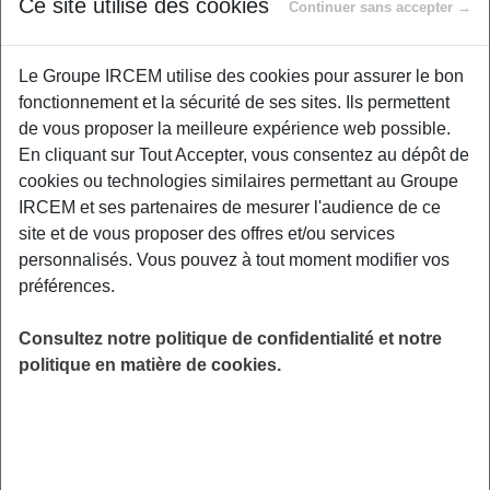
Ce site utilise des cookies
Proposé par
Continuer sans accepter →
Le Groupe IRCEM utilise des cookies pour assurer le bon
Cette conférence vise à explorer la réalité des
fonctionnement et la sécurité de ses sites. Ils permettent
aidants en milieu professionnel, en se
de vous proposer la meilleure expérience web possible.
concentrant sur la conciliation entre leur rôle
En cliquant sur Tout Accepter, vous consentez au dépôt de
d'aidant et leur emploi. Elle abordera les défis
cookies ou technologies similaires permettant au Groupe
quotidiens qu'ils rencontrent et présentera les
IRCEM et ses partenaires de mesurer l'audience de ce
ressources et aides financières accessibles,
site et de vous proposer des offres et/ou services
ainsi que les dispositifs légaux de protection
personnalisés. Vous pouvez à tout moment modifier vos
des droits des aidants salariés. Un aperçu
préférences.
pratique et informatif pour aider les aidants à
trouver un équilibre entre travail et
Consultez notre politique de confidentialité et notre
responsabilités familiales.
politique en matière de cookies.
LIEU
Digitalisé
HORAIRES