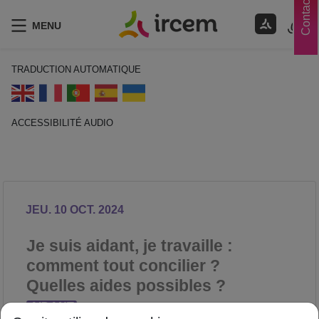
Contacts
MENU
TRADUCTION AUTOMATIQUE
ACCESSIBILITÉ AUDIO
ECOUTER EN FRANÇAIS
JEU. 10 OCT. 2024
Je suis aidant, je travaille :
comment tout concilier ?
Quelles aides possibles ?
AIDANT