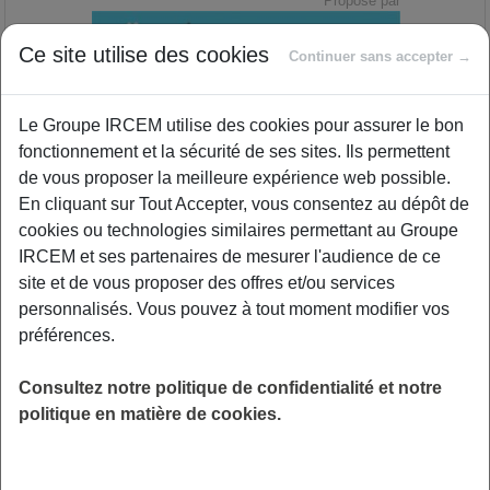
Proposé par
Ce site utilise des cookies
Continuer sans accepter →
Votre quotidien professionnel n'est pas
toujours un long fleuve tranquille. Dès lors que
Le Groupe IRCEM utilise des cookies pour assurer le bon
vous êtes en relation avec d'autres personnes,
fonctionnement et la sécurité de ses sites. Ils permettent
le risque de désaccord, de divergence de point
de vous proposer la meilleure expérience web possible.
de vue ou de conflit existe. Alors quelle
En cliquant sur Tout Accepter, vous consentez au dépôt de
stratégie adopter en fonction de la situation ?
cookies ou technologies similaires permettant au Groupe
Prendre du recul, écouter, observer, faire des
IRCEM et ses partenaires de mesurer l'audience de ce
compromis, rester ferme et affirmer son autorité
site et de vous proposer des offres et/ou services
... Cette conférence permettra de passer en
personnalisés. Vous pouvez à tout moment modifier vos
revue les stratégies gagnantes pour mieux
préférences.
faire face aux situations de crise. Nous
échangerons sur la notion de parentalité de
Consultez notre politique de confidentialité et notre
nos jours, cette éducation positive tant
politique en matière de cookies.
évoquée aujourd'hui, mais également du rôle
d'aidant, de la place des professionnels dans
ce contexte. Comment trouver sa place, poser