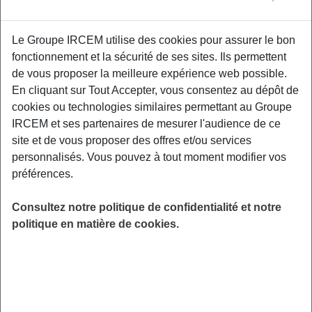
Proposé par
Le Groupe IRCEM utilise des cookies pour assurer le bon
fonctionnement et la sécurité de ses sites. Ils permettent
Assurer le bien-être des personnes, garantir
de vous proposer la meilleure expérience web possible.
leur sécurité, s'occuper des repas, gérer la
En cliquant sur Tout Accepter, vous consentez au dépôt de
détresse, prévenir les risques … la liste est
cookies ou technologies similaires permettant au Groupe
longue, la charge est dense et la mission est
IRCEM et ses partenaires de mesurer l'audience de ce
essentielle. Comment prendre soin de soi
site et de vous proposer des offres et/ou services
quand on prend soin des autres ? Un rendez-
personnalisés. Vous pouvez à tout moment modifier vos
vous pour aider les aidants à préserver leur
préférences.
santé au travail.
Consultez notre politique de confidentialité et notre
LIEU
Digitalisé
politique en matière de cookies.
HORAIRES
De 19h00 à 20h00
INSCRIPTION
en ligne