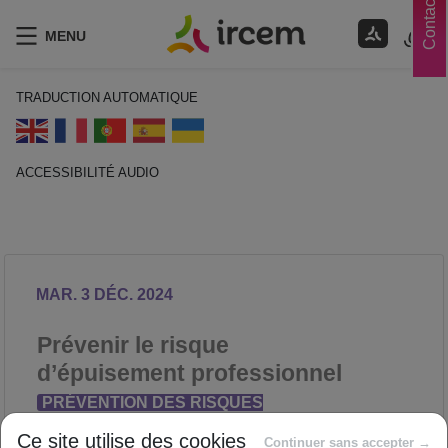
Contacts
MENU
TRADUCTION AUTOMATIQUE
ACCESSIBILITÉ AUDIO
ECOUTER EN FRANÇAIS
MAR. 3 DÉC. 2024
Prévenir le risque
d’épuisement professionnel
PRÉVENTION DES RISQUES
PROFESSIONNELS
Ce site utilise des cookies
Continuer sans accepter →