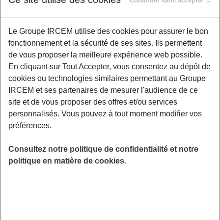
Continuer sans accepter →
Proposé par
Le Groupe IRCEM utilise des cookies pour assurer le bon
fonctionnement et la sécurité de ses sites. Ils permettent
Rejoignez-nous pour découvrir les clés d'une
de vous proposer la meilleure expérience web possible.
alimentation qui soutient votre énergie tout au
En cliquant sur Tout Accepter, vous consentez au dépôt de
long de la journée. Apprenez à choisir des
cookies ou technologies similaires permettant au Groupe
aliments favorisant la concentration et à
IRCEM et ses partenaires de mesurer l'audience de ce
maintenir une nutrition équilibrée pour éviter
site et de vous proposer des offres et/ou services
les baisses d'énergie, en particulier en milieu
personnalisés. Vous pouvez à tout moment modifier vos
de journée. Des conseils pratiques pour
préférences.
optimiser votre bien-être et booster votre
productivité grâce à une alimentation adaptée
Consultez notre politique de confidentialité et notre
à vos besoins.
politique en matière de cookies.
LIEU
Digitalisé
HORAIRES
De 19h00 à 20h00