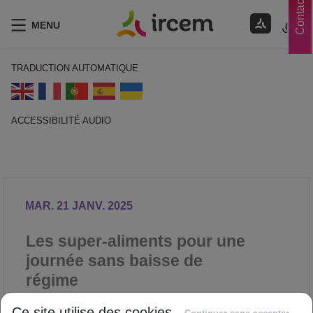
Contacts
MENU
TRADUCTION AUTOMATIQUE
ACCESSIBILITÉ AUDIO
ECOUTER EN FRANÇAIS
MAR. 21 JANV. 2025
Les super-aliments pour une
journée sans baisse de
régime
SANTÉ
Ce site utilise des cookies