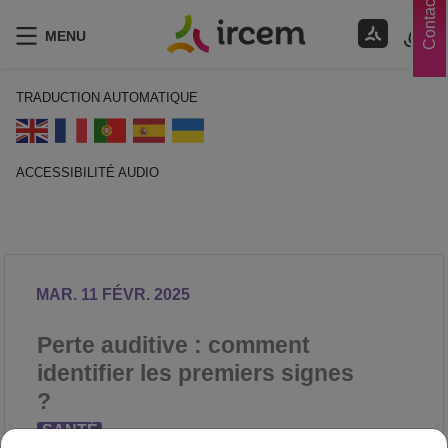
Contacts
MENU
TRADUCTION AUTOMATIQUE
ACCESSIBILITÉ AUDIO
ECOUTER EN FRANÇAIS
MAR. 11 FÉVR. 2025
Perte auditive : comment
identifier les premiers signes
?
SANTÉ