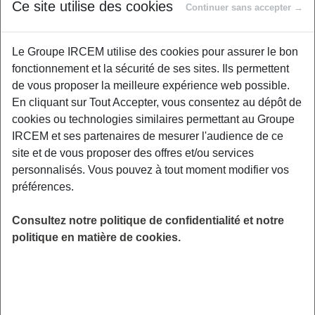
Proposé par
Ce site utilise des cookies
Continuer sans accepter →
Le Groupe IRCEM utilise des cookies pour assurer le bon
Rejoignez-nous pour ce webinaire dédié à la
fonctionnement et la sécurité de ses sites. Ils permettent
reconnaissance des premiers signes de perte
de vous proposer la meilleure expérience web possible.
auditive. Découvrez comment identifier les
En cliquant sur Tout Accepter, vous consentez au dépôt de
signaux d’alerte, comprendre les causes
cookies ou technologies similaires permettant au Groupe
potentielles, et explorer les démarches
IRCEM et ses partenaires de mesurer l'audience de ce
essentielles pour un diagnostic précoce.
site et de vous proposer des offres et/ou services
Animé par notre experte Isabelle Mosnier,
personnalisés. Vous pouvez à tout moment modifier vos
ORL, cet événement vous donnera des clés
préférences.
pratiques pour préserver votre santé auditive
ou accompagner vos proches dans cette
Consultez notre politique de confidentialité et notre
démarche.
politique en matière de cookies.
LIEU
Digitalisé
HORAIRES