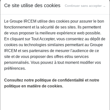
Ce site utilise des cookies
Continuer sans accepter →
Découvrez notre nouvelle série d'ateliers en
ligne spécialement conçue pour prévenir et
Le Groupe IRCEM utilise des cookies pour assurer le bon
soulager les douleurs physiques du quotidien !
fonctionnement et la sécurité de ses sites. Ils permettent
Cet atelier combinera renforcement musculaire
de vous proposer la meilleure expérience web possible.
et étirements spécifiques, permettant
En cliquant sur Tout Accepter, vous consentez au dépôt de
d'améliorer votre posture et votre bien-être au
cookies ou technologies similaires permettant au Groupe
quotidien. Notre experte proposera une
IRCEM et ses partenaires de mesurer l'audience de ce
approche alliant expertise physiologique et
site et de vous proposer des offres et/ou services
pratiques de yoga modernes, offrant des
personnalisés. Vous pouvez à tout moment modifier vos
solutions concrètes pour une meilleure santé.
préférences.
Exercices réalisables directement depuis votre
domicile sur chaise ou à l'aide d'un tapis de
Consultez notre politique de confidentialité et notre
sport / de yoga.. Conseils personnalisés en fin
politique en matière de cookies.
de session pour une mise en pratique à la
maison en toute autonomie
LIEU