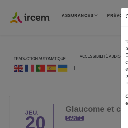
ASSURANCES
PRÉVOY
C
L
f
p
E
ACCESSIBILITÉ AUDIO
TRADUCTION AUTOMATIQUE
c
ECOUTER EN FRANÇAIS
|
e
p
t
C
e
Glaucome et cat
JEU.
20
SANTÉ