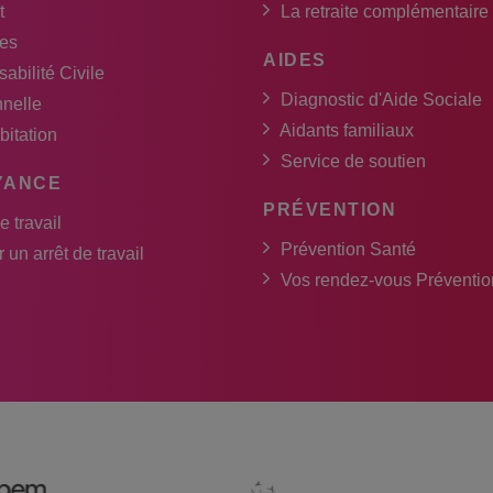
t
La retraite complémentaire
es
AIDES
abilité Civile
Diagnostic d'Aide Sociale
nnelle
Aidants familiaux
bitation
Service de soutien
YANCE
PRÉVENTION
e travail
Prévention Santé
 un arrêt de travail
Vos rendez-vous Préventio