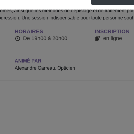
dié au glaucome et à la cataracte, deux affections oculaires fréq
tômes, ainsi que les méthodes de dépistage et de traitement po
rogression. Une session indispensable pour toute personne souha
HORAIRES
INSCRIPTION
De 19h00 à 20h00
en ligne
ANIMÉ PAR
Alexandre Garreau, Opticien