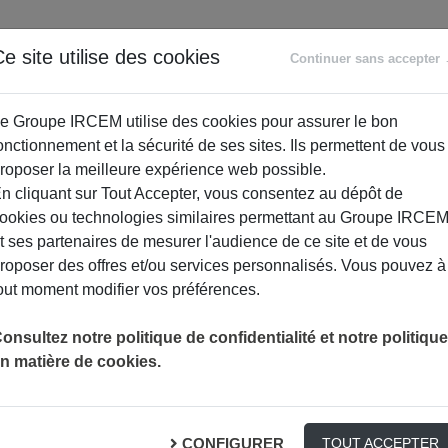
ANCE
RETRAITE
ACCOMPAGNEMENT
PR
e site utilise des cookies
Continuer sans accepter
SOCIAL
e Groupe IRCEM utilise des cookies pour assurer le bon
onctionnement et la sécurité de ses sites. Ils permettent de vous
roposer la meilleure expérience web possible.
n cliquant sur Tout Accepter, vous consentez au dépôt de
ookies ou technologies similaires permettant au Groupe IRCE
t ses partenaires de mesurer l'audience de ce site et de vous
roposer des offres et/ou services personnalisés. Vous pouvez à
out moment modifier vos préférences.
onsultez notre politique de confidentialité et notre politique
n matière de cookies.
aracte : deux menaces pour la vi
CONFIGURER
TOUT ACCEPTER