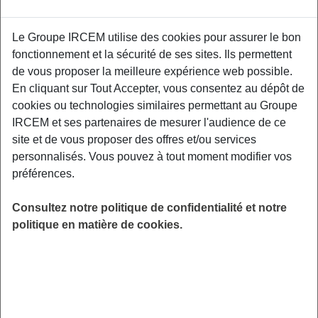
Une personne sur dix est diagnostiquée avec
Le Groupe IRCEM utilise des cookies pour assurer le bon
une endométriose. Des symptômes variables,
fonctionnement et la sécurité de ses sites. Ils permettent
une méconnaissance de cette maladie et de
de vous proposer la meilleure expérience web possible.
ses conséquences en font une maladie difficile
En cliquant sur Tout Accepter, vous consentez au dépôt de
à diagnostiquer. Cette conférence vous
cookies ou technologies similaires permettant au Groupe
permettra de mieux comprendre cette maladie,
IRCEM et ses partenaires de mesurer l'audience de ce
son diagnostic et sa prise en charge. Mais
site et de vous proposer des offres et/ou services
aussi vous aidera à trouver des voies pour
personnalisés. Vous pouvez à tout moment modifier vos
vivre au mieux avec cette maladie.
préférences.
LIEU
Digitalisé
Consultez notre politique de confidentialité et notre
politique en matière de cookies.
HORAIRES
De 19h00 à 20h00
INSCRIPTION
en ligne
PUBLIC
Assistant(e) Maternel(le) , Salarié du