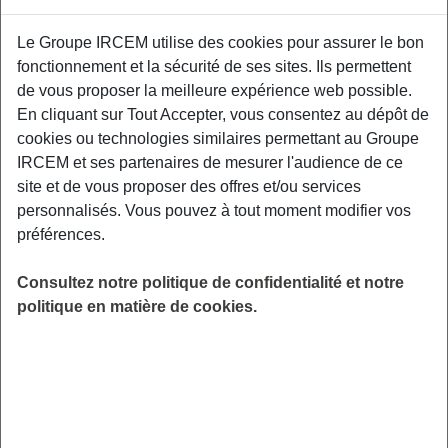
Le gras est-il un ami ou ennemi ?
Le Groupe IRCEM utilise des cookies pour assurer le bon
Gustativement, il est vecteur de plaisir,
fonctionnement et la sécurité de ses sites. Ils permettent
d'appétence mais est-ce un atout pour notre
de vous proposer la meilleure expérience web possible.
santé ? Comment choisir les matières grasses
En cliquant sur Tout Accepter, vous consentez au dépôt de
qui composent nos assiettes ? Quels impacts
cookies ou technologies similaires permettant au Groupe
ont-elles sur nos organes ? Autant de
IRCEM et ses partenaires de mesurer l'audience de ce
questions auxquelles Laure Compas,
site et de vous proposer des offres et/ou services
diététicienne, répondra.
personnalisés. Vous pouvez à tout moment modifier vos
préférences.
LIEU
Digitalisé
Consultez notre politique de confidentialité et notre
HORAIRES
politique en matière de cookies.
De 13h00 à 14h00
INSCRIPTION
en ligne
PUBLIC
Assistant(e) Maternel(le) , Salarié du
Particulier Employeur