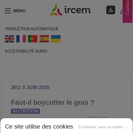
Contacts
MENU
TRADUCTION AUTOMATIQUE
ACCESSIBILITÉ AUDIO
ECOUTER EN FRANÇAIS
JEU. 5 JUIN 2025
Faut-il boycotter le gras ?
NUTRITION
Proposé par
Ce site utilise des cookies
Continuer sans accepter →