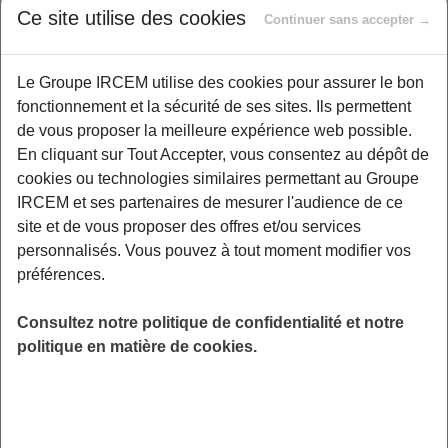
Proposé par
Ce site utilise des cookies
Continuer sans accepter →
Le Groupe IRCEM utilise des cookies pour assurer le bon
Difficile de laisser derrière soi les tensions et la
fonctionnement et la sécurité de ses sites. Ils permettent
fatigue après une journée bien remplie…
de vous proposer la meilleure expérience web possible.
Quand on s’occupe des autres, le mental reste
En cliquant sur Tout Accepter, vous consentez au dépôt de
souvent actif, même une fois rentré chez soi.
cookies ou technologies similaires permettant au Groupe
Ce webinaire vous propose des outils simples
IRCEM et ses partenaires de mesurer l'audience de ce
et concrets pour instaurer un rituel de transition
site et de vous proposer des offres et/ou services
entre votre travail et votre vie personnelle.
personnalisés. Vous pouvez à tout moment modifier vos
Grâce à des exercices de sophrologie, de
préférences.
respiration et de lâcher-prise, vous apprenez à
couper avec les préoccupations
Consultez notre politique de confidentialité et notre
professionnelles, relâcher la pression et
politique en matière de cookies.
profiter pleinement de votre temps de repos.
Parce que vous aussi, vous méritez de souffler
et de vous recentrer !
LIEU