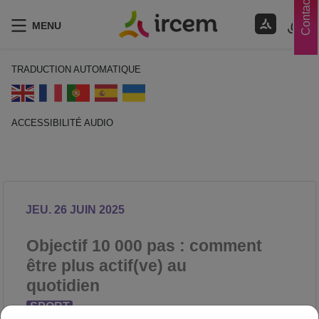
Contacts
MENU
TRADUCTION AUTOMATIQUE
ACCESSIBILITÉ AUDIO
ECOUTER EN FRANÇAIS
JEU. 26 JUIN 2025
Objectif 10 000 pas : comment
être plus actif(ve) au
quotidien
SPORT