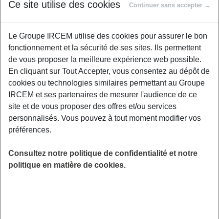
Proposé par
Ce site utilise des cookies
Continuer sans accepter →
Le Groupe IRCEM utilise des cookies pour assurer le bon
Envie de bouger plus sans forcément faire du
fonctionnement et la sécurité de ses sites. Ils permettent
sport ? Découvrez des astuces simples et
de vous proposer la meilleure expérience web possible.
efficaces pour intégrer davantage de
En cliquant sur Tout Accepter, vous consentez au dépôt de
mouvement dans votre routine quotidienne.
cookies ou technologies similaires permettant au Groupe
Nous vous donnerons des idées pratiques
IRCEM et ses partenaires de mesurer l'audience de ce
pour marcher plus, pour rester en mouvement,
site et de vous proposer des offres et/ou services
des applications de suivi, des challenges
personnalisés. Vous pouvez à tout moment modifier vos
motivants... Ne confondez plus activité
préférences.
physique et sport mais intégrez leur impact
positif sur votre santé et votre longévité. Un
Consultez notre politique de confidentialité et notre
rendez-vous incontournable pour adopter un
politique en matière de cookies.
mode de vie plus actif, un pas après l'autre !
LIEU
Digitalisé