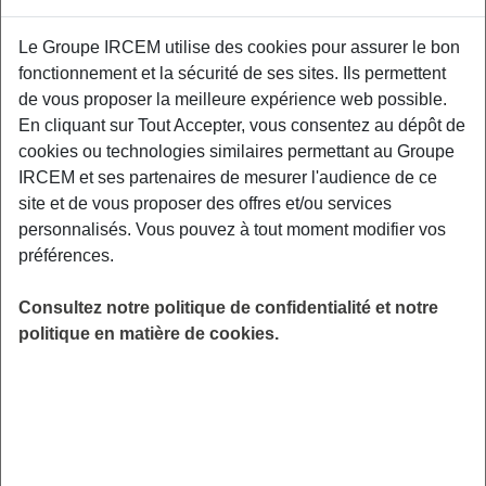
Le Groupe IRCEM utilise des cookies pour assurer le bon
Apprenez à prévenir et soulager le mal de dos
fonctionnement et la sécurité de ses sites. Ils permettent
grâce à des mouvements simples et adaptés.
de vous proposer la meilleure expérience web possible.
Cet atelier propose des exercices pratiques
En cliquant sur Tout Accepter, vous consentez au dépôt de
pour détendre vos muscles, libérer les tensions
cookies ou technologies similaires permettant au Groupe
et renforcer votre dos efficacement avec des
IRCEM et ses partenaires de mesurer l'audience de ce
exercices ciblés. Matériel recommandé : Une
site et de vous proposer des offres et/ou services
chaise et un tapis. Places limitées.
personnalisés. Vous pouvez à tout moment modifier vos
préférences.
LIEU
Digitalisé
Consultez notre politique de confidentialité et notre
HORAIRES
politique en matière de cookies.
De 19h00 à 20h00
INSCRIPTION
en ligne
PUBLIC
Assistant(e) Maternel(le) , Salarié du
Particulier Employeur