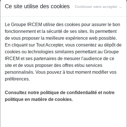
Ce site utilise des cookies
Continuer sans accepter →
Cet atelier vous apprend à vous organiser pour
préparer vos repas à l’avance, gagner du
Le Groupe IRCEM utilise des cookies pour assurer le bon
temps et manger équilibré tout au long de la
fonctionnement et la sécurité de ses sites. Ils permettent
semaine. Vous découvrirez des techniques
de vous proposer la meilleure expérience web possible.
simples pour planifier, cuisiner en grande
En cliquant sur Tout Accepter, vous consentez au dépôt de
quantité et conserver vos plats de manière
cookies ou technologies similaires permettant au Groupe
optimale. L'atelier vous permettra également
IRCEM et ses partenaires de mesurer l'audience de ce
de réduire le gaspillage alimentaire en
site et de vous proposer des offres et/ou services
optimisant vos achats et vos ingrédients. Grâce
personnalisés. Vous pouvez à tout moment modifier vos
à des conseils pratiques, vous repartirez avec
préférences.
des solutions concrètes pour appliquer le
batchcooking chez vous. Idéal pour les
Consultez notre politique de confidentialité et notre
personnes pressées qui souhaitent manger
politique en matière de cookies.
sainement sans stress ! Places limitées.
LIEU
Digitalisé