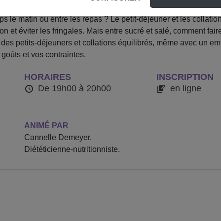
e matin ou entre les repas ? Le petit-déjeuner et les collation
on et éviter les fringales. Mais entre sucré et salé, comment fair
s petits-déjeuners et collations équilibrés, même avec un em
goûts et vos contraintes.
HORAIRES
INSCRIPTION
De 19h00 à 20h00
en ligne
ANIMÉ PAR
Cannelle Demeyer,
Diététicienne-nutritionniste.