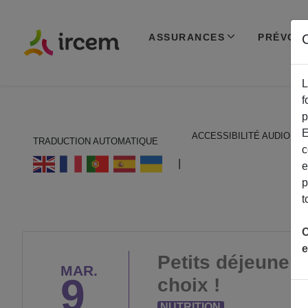
ASSURANCES
PRÉVOY
C
L
f
p
E
ACCESSIBILITÉ AUDIO
TRADUCTION AUTOMATIQUE
c
ECOUTER EN FRANÇAIS
|
e
p
t
C
e
Petits déjeuners 
MAR.
9
choix !
NUTRITION