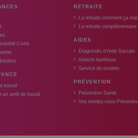
ANCES
RETRAITE
La retraite comment ça ma
t
La retraite complémentaire
es
AIDES
abilité Civile
Diagnostic d'Aide Sociale
nnelle
Aidants familiaux
bitation
Service de soutien
YANCE
PRÉVENTION
e travail
Prévention Santé
 un arrêt de travail
Vos rendez-vous Préventio