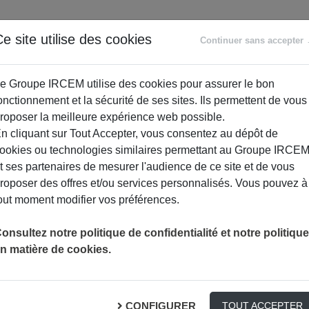
ANCE
RETRAITE
ACCOMPAGNEMENT
PR
e site utilise des cookies
Continuer sans accepter
SOCIAL
e Groupe IRCEM utilise des cookies pour assurer le bon
onctionnement et la sécurité de ses sites. Ils permettent de vous
roposer la meilleure expérience web possible.
n cliquant sur Tout Accepter, vous consentez au dépôt de
ookies ou technologies similaires permettant au Groupe IRCE
t ses partenaires de mesurer l'audience de ce site et de vous
roposer des offres et/ou services personnalisés. Vous pouvez à
out moment modifier vos préférences.
onsultez notre politique de confidentialité et notre politique
n matière de cookies.
et collations équilibrées : faites 
CONFIGURER
TOUT ACCEPTER