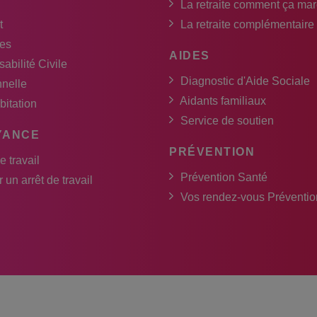
La retraite comment ça ma
t
La retraite complémentaire
es
AIDES
abilité Civile
Diagnostic d'Aide Sociale
nnelle
Aidants familiaux
bitation
Service de soutien
YANCE
PRÉVENTION
e travail
Prévention Santé
 un arrêt de travail
Vos rendez-vous Préventio