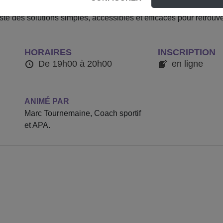
s, des horaires souvent irréguliers et peu de temps pour soi, il 
iste des solutions simples, accessibles et efficaces pour retro
HORAIRES
INSCRIPTION
De 19h00 à 20h00
en ligne
ANIMÉ PAR
Marc Tournemaine, Coach sportif
et APA.