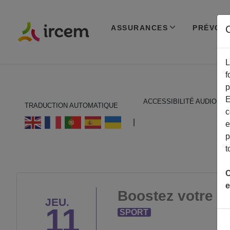
ASSURANCES
PRÉVOY
C
L
f
p
E
ACCESSIBILITÉ AUDIO
TRADUCTION AUTOMATIQUE
c
ECOUTER EN FRANÇAIS
|
e
p
t
C
e
Boostez votre f
JEU.
11
SPORT