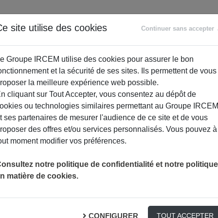
ANCE
RETRAITE
ACCOMPAGNEMENT
PR
e site utilise des cookies
Continuer sans accepter
SOCIAL
e Groupe IRCEM utilise des cookies pour assurer le bon
onctionnement et la sécurité de ses sites. Ils permettent de vous
roposer la meilleure expérience web possible.
n cliquant sur Tout Accepter, vous consentez au dépôt de
ookies ou technologies similaires permettant au Groupe IRCE
t ses partenaires de mesurer l'audience de ce site et de vous
roposer des offres et/ou services personnalisés. Vous pouvez à
out moment modifier vos préférences.
onsultez notre politique de confidentialité et notre politique
n matière de cookies.
orme sans équipement
CONFIGURER
TOUT ACCEPTER