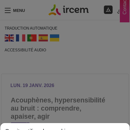
Contacts
MENU
TRADUCTION AUTOMATIQUE
ACCESSIBILITÉ AUDIO
ECOUTER EN FRANÇAIS
LUN. 19 JANV. 2026
Acouphènes, hypersensibilité
au bruit : comprendre,
apaiser, agir
SANTÉ