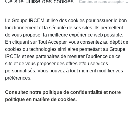
Ce site utilise des cookies
Proposé par
Continuer sans accepter →
Le Groupe IRCEM utilise des cookies pour assurer le bon
Les sifflements, bourdonnements ou la
fonctionnement et la sécurité de ses sites. Ils permettent
sensation que “tout est trop fort” ne sont pas
de vous proposer la meilleure expérience web possible.
une fatalité ! Dans ce webinaire, vous
En cliquant sur Tout Accepter, vous consentez au dépôt de
apprendrez d’où viennent les acouphènes,
cookies ou technologies similaires permettant au Groupe
pourquoi ils touchent plus souvent les
IRCEM et ses partenaires de mesurer l'audience de ce
personnes exposées au bruit ou au stress, et
site et de vous proposer des offres et/ou services
surtout quelles techniques simples aident à les
personnalisés. Vous pouvez à tout moment modifier vos
apaiser au quotidien. Un moment rassurant,
préférences.
informatif et très concret pour retrouver du
confort auditif.
Consultez notre politique de confidentialité et notre
politique en matière de cookies.
LIEU
Digitalisé
HORAIRES
De 13h45 à 14h45