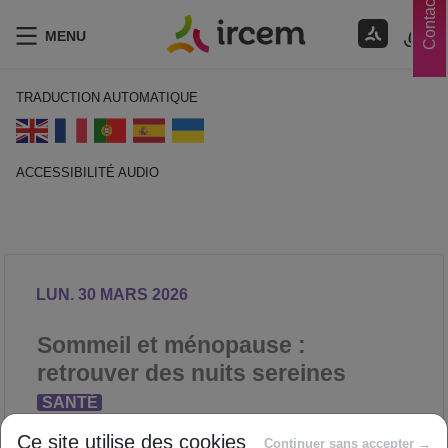
Contacts
MENU
TRADUCTION AUTOMATIQUE
ACCESSIBILITÉ AUDIO
ECOUTER EN FRANÇAIS
LUN. 30 MARS 2026
Sommeil et ménopause :
retrouver des nuits sereines
SANTÉ
Proposé par
Ce site utilise des cookies
Continuer sans accepter →