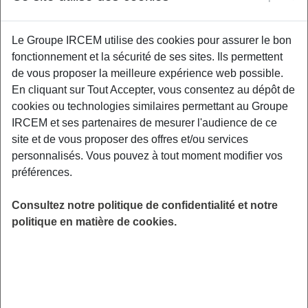
Le Groupe IRCEM utilise des cookies pour assurer le bon
La ménopause est une étape naturelle de la
fonctionnement et la sécurité de ses sites. Ils permettent
vie des femmes, mais elle s’accompagne
de vous proposer la meilleure expérience web possible.
souvent de troubles du sommeil : insomnies,
En cliquant sur Tout Accepter, vous consentez au dépôt de
réveils nocturnes, sueurs, fatigue persistante…
cookies ou technologies similaires permettant au Groupe
Ce webinaire propose de comprendre les
IRCEM et ses partenaires de mesurer l'audience de ce
mécanismes hormonaux en jeu, d’explorer
site et de vous proposer des offres et/ou services
leurs impacts sur la qualité du sommeil et de
personnalisés. Vous pouvez à tout moment modifier vos
découvrir des stratégies concrètes pour
préférences.
retrouver des nuits réparatrices.
LIEU
Consultez notre politique de confidentialité et notre
Digitalisé
politique en matière de cookies.
HORAIRES
De 13h45 à 14h45
INSCRIPTION
en ligne