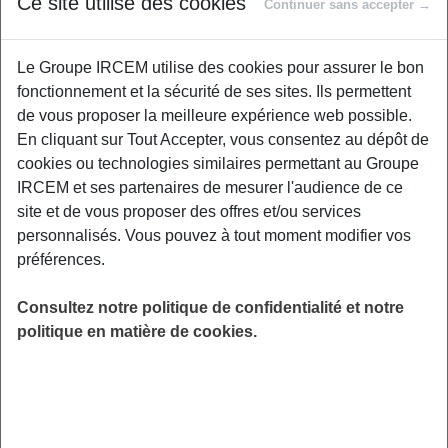
Ce site utilise des cookies
Continuer sans accepter →
Vous songez à arrêter de fumer, mais ne savez
Le Groupe IRCEM utilise des cookies pour assurer le bon
pas par où commencer ? Ce webinaire vous
fonctionnement et la sécurité de ses sites. Ils permettent
apporte des clés concrètes pour mieux
de vous proposer la meilleure expérience web possible.
comprendre la dépendance au tabac et les
En cliquant sur Tout Accepter, vous consentez au dépôt de
solutions pour s’en libérer. Nous parlerons des
cookies ou technologies similaires permettant au Groupe
idées reçues, des aides disponibles, et des
IRCEM et ses partenaires de mesurer l'audience de ce
étapes d’un arrêt réussi. Animé par le docteur
site et de vous proposer des offres et/ou services
Philippe Arvers, tabacologue et addictologue,
personnalisés. Vous pouvez à tout moment modifier vos
ce temps d’information est ouvert à toutes et
préférences.
tous, sans jugement. Un nouveau souffle est
possible, et cela commence ici.
Consultez notre politique de confidentialité et notre
politique en matière de cookies.
LIEU
Digitalisé
HORAIRES
De 13h30 à 14h30