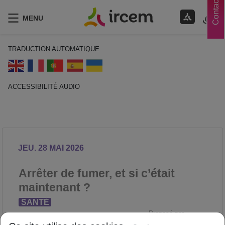
Contacts
MENU
TRADUCTION AUTOMATIQUE
ACCESSIBILITÉ AUDIO
ECOUTER EN FRANÇAIS
JEU. 28 MAI 2026
Arrêter de fumer, et si c’était
maintenant ?
SANTÉ
Proposé par