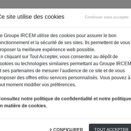
ANCE
RETRAITE
ACCOMPAGNEMENT
PR
e site utilise des cookies
Continuer sans accepter
SOCIAL
e Groupe IRCEM utilise des cookies pour assurer le bon
onctionnement et la sécurité de ses sites. Ils permettent de vous
roposer la meilleure expérience web possible.
n cliquant sur Tout Accepter, vous consentez au dépôt de
ookies ou technologies similaires permettant au Groupe IRCE
t ses partenaires de mesurer l'audience de ce site et de vous
roposer des offres et/ou services personnalisés. Vous pouvez à
out moment modifier vos préférences.
onsultez notre politique de confidentialité et notre politique
n matière de cookies.
mal invisible qui bouleverse tout
CONFIGURER
TOUT ACCEPTER