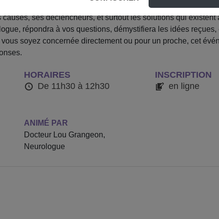
s de personnes, souvent en silence, et bien au-delà d’un simpl
causes, ses déclencheurs, et surtout les solutions qui existent 
gue, répondra à vos questions, démystifiera les idées reçues, 
 vous soyez concernée directement ou pour un proche, cet évén
ponses.
HORAIRES
INSCRIPTION
De 11h30 à 12h30
en ligne
ANIMÉ PAR
Docteur Lou Grangeon,
Neurologue