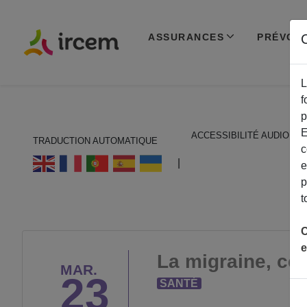
ASSURANCES
PRÉVOY
C
L
f
p
E
ACCESSIBILITÉ AUDIO
TRADUCTION AUTOMATIQUE
c
ECOUTER EN FRANÇAIS
|
e
p
t
C
e
La migraine, ce 
MAR.
23
SANTÉ