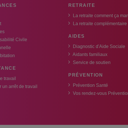
ANCES
RETRAITE
La retraite comment ça ma
t
La retraite complémentaire
es
AIDES
abilité Civile
Diagnostic d'Aide Sociale
nnelle
Aidants familiaux
bitation
Service de soutien
YANCE
PRÉVENTION
e travail
Prévention Santé
 un arrêt de travail
Vos rendez-vous Préventio