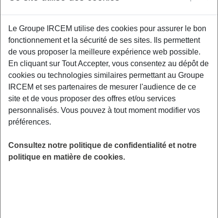
Le Groupe IRCEM utilise des cookies pour assurer le bon
Découvrez comment transformer l’apéritif en
fonctionnement et la sécurité de ses sites. Ils permettent
un moment savoureux, convivial… et plus
de vous proposer la meilleure expérience web possible.
équilibré, sans rien sacrifier au plaisir. Dans ce
En cliquant sur Tout Accepter, vous consentez au dépôt de
webinaire nous explorerons des idées
cookies ou technologies similaires permettant au Groupe
gourmandes pour revisiter les classiques, ainsi
IRCEM et ses partenaires de mesurer l'audience de ce
que des alternatives créatives et faciles à
site et de vous proposer des offres et/ou services
préparer pour profiter d’un apéro sans alcool,
personnalisés. Vous pouvez à tout moment modifier vos
mais riche en saveurs. Des astuces simples et
préférences.
une bonne dose d’inspiration pour savourer
l’apéritif en toute sérénité !
Consultez notre politique de confidentialité et notre
LIEU
politique en matière de cookies.
Digitalisé
HORAIRES
De 19h00 à 20h00
INSCRIPTION
en ligne