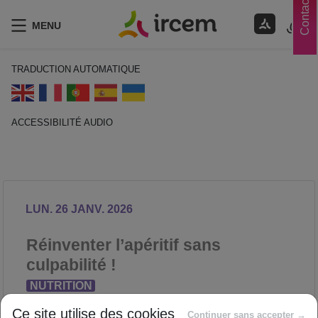
Contacts
MENU
TRADUCTION AUTOMATIQUE
ACCESSIBILITÉ AUDIO
ECOUTER EN FRANÇAIS
LUN. 26 JANV. 2026
Réinventer l’apéritif sans
culpabilité !
NUTRITION
Proposé par
Ce site utilise des cookies
Continuer sans accepter →