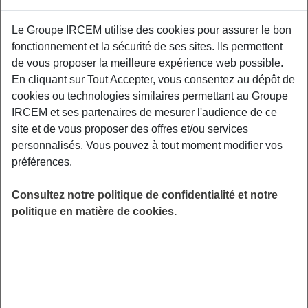
Le Groupe IRCEM utilise des cookies pour assurer le bon
Ce webinaire propose un regard clair et
fonctionnement et la sécurité de ses sites. Ils permettent
nuancé sur la perte de poids. Nous passerons
de vous proposer la meilleure expérience web possible.
en revue les idées reçues les plus répandues,
En cliquant sur Tout Accepter, vous consentez au dépôt de
les pièges qui freinent les résultats, et les
cookies ou technologies similaires permettant au Groupe
leviers réellement appuyés par la science pour
IRCEM et ses partenaires de mesurer l'audience de ce
adopter une démarche saine, durable et
site et de vous proposer des offres et/ou services
adaptée à chacun.
personnalisés. Vous pouvez à tout moment modifier vos
préférences.
LIEU
Digitalisé
Consultez notre politique de confidentialité et notre
HORAIRES
politique en matière de cookies.
De 19h00 à 20h00
INSCRIPTION
en ligne
PUBLIC
Assistant(e) Maternel(le) , Salarié du
Particulier Employeur