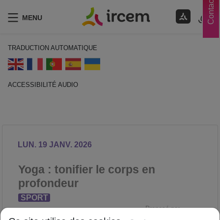
Contacts
MENU
TRADUCTION AUTOMATIQUE
ACCESSIBILITÉ AUDIO
ECOUTER EN FRANÇAIS
LUN. 19 JANV. 2026
Yoga : tonifier le corps en
profondeur
SPORT
Proposé par