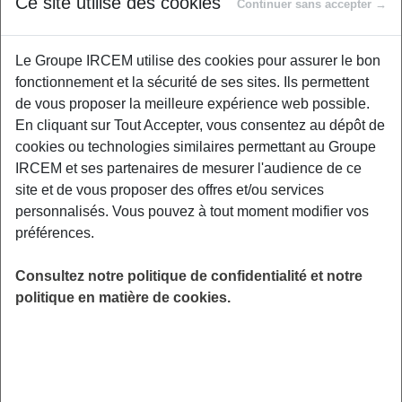
Ce site utilise des cookies
Continuer sans accepter →
Envie de renforcer votre corps tout en douceur
Le Groupe IRCEM utilise des cookies pour assurer le bon
? Cet atelier de yoga dynamique est fait pour
fonctionnement et la sécurité de ses sites. Ils permettent
vous ! Pendant 1h, explorez une série de
de vous proposer la meilleure expérience web possible.
postures ciblées et de mouvements fluides qui
En cliquant sur Tout Accepter, vous consentez au dépôt de
sollicitent en profondeur les zones clés :
cookies ou technologies similaires permettant au Groupe
abdominaux, fessiers, dos et bras. Grâce à un
IRCEM et ses partenaires de mesurer l'audience de ce
travail musculaire progressif et conscient, vous
site et de vous proposer des offres et/ou services
gagnez en tonicité, en posture et en énergie.
personnalisés. Vous pouvez à tout moment modifier vos
Pas besoin d’être souple ou sportif.ve : chacun
préférences.
pratique à son rythme, dans le respect de ses
possibilités. Prévoir un tapis ou une serviette,
Consultez notre politique de confidentialité et notre
une tenue confortable et une bouteille d'eau.
politique en matière de cookies.
LIEU
Digitalisé
HORAIRES
De 19h00 à 20h00