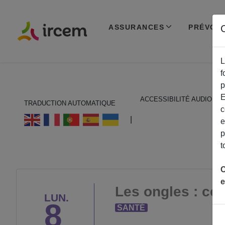
ASSURANCES
PRÉVOY
C
L
f
p
E
ACCESSIBILITÉ AUDIO
TRADUCTION AUTOMATIQUE
c
ECOUTER EN FRANÇAIS
|
e
p
t
C
e
Les ongles : ce 
LUN.
8
SANTÉ