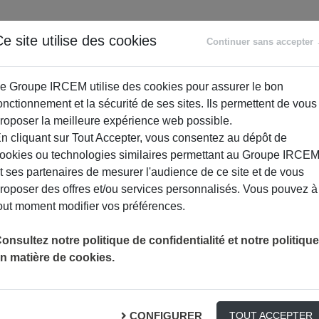
ANCE
RETRAITE
ACCOMPAGNEMENT
PR
e site utilise des cookies
Continuer sans accepter
SOCIAL
e Groupe IRCEM utilise des cookies pour assurer le bon
onctionnement et la sécurité de ses sites. Ils permettent de vous
roposer la meilleure expérience web possible.
n cliquant sur Tout Accepter, vous consentez au dépôt de
ookies ou technologies similaires permettant au Groupe IRCE
t ses partenaires de mesurer l'audience de ce site et de vous
roposer des offres et/ou services personnalisés. Vous pouvez à
out moment modifier vos préférences.
onsultez notre politique de confidentialité et notre politique
n matière de cookies.
qu’ils révèlent sur votre santé
CONFIGURER
TOUT ACCEPTER