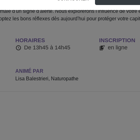
le au fil des années ? Ce webinaire décrypte les changements 
rmale d'un signe d'alerte. Nous explorerons l'influence de votr
ptez les bons réflexes dès aujourd'hui pour protéger votre capita
HORAIRES
INSCRIPTION
De 13h45 à 14h45
en ligne
ANIMÉ PAR
Lisa Balestrieri, Naturopathe