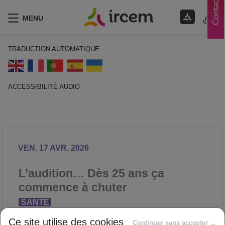
Contacts
MENU
TRADUCTION AUTOMATIQUE
ACCESSIBILITÉ AUDIO
ECOUTER EN FRANÇAIS
VEN. 17 AVR. 2026
L’audition… Dès 25 ans ça
commence à chuter
SANTÉ
Proposé par
Ce site utilise des cookies
Continuer sans accepter →