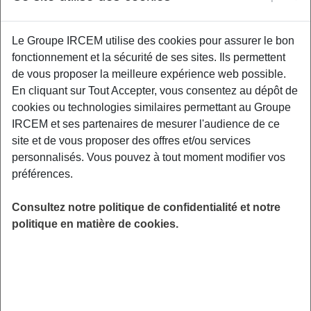
Le Groupe IRCEM utilise des cookies pour assurer le bon
L’audition n’est pas qu’une question de grand-
fonctionnement et la sécurité de ses sites. Ils permettent
âge... C’est un capital qui s’érode
de vous proposer la meilleure expérience web possible.
silencieusement dès le début de la vie adulte.
En cliquant sur Tout Accepter, vous consentez au dépôt de
Entre pollution sonore, usage des écouteurs et
cookies ou technologies similaires permettant au Groupe
fatigue auditive, vos oreilles sont sollicitées
IRCEM et ses partenaires de mesurer l'audience de ce
comme jamais auparavant. Ce webinaire vous
site et de vous proposer des offres et/ou services
donne les clés pour comprendre ce déclin
personnalisés. Vous pouvez à tout moment modifier vos
invisible et adopter les bons réflexes dès
préférences.
maintenant.
LIEU
Consultez notre politique de confidentialité et notre
Digitalisé
politique en matière de cookies.
HORAIRES
De 9h00 à 10h00
INSCRIPTION
en ligne