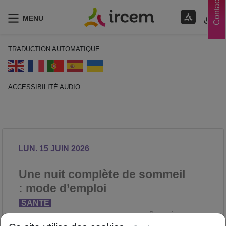
Contacts
MENU
TRADUCTION AUTOMATIQUE
ACCESSIBILITÉ AUDIO
ECOUTER EN FRANÇAIS
LUN. 15 JUIN 2026
Une nuit complète de sommeil
: mode d’emploi
SANTÉ
Proposé par