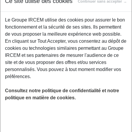
Ce site utilise des cookies
Continuer sans accepter →
SEMAINE DE LA QUALITE DE VIE AU
Le Groupe IRCEM utilise des cookies pour assurer le bon
TRAVAIL : Le sommeil est le premier levier de
fonctionnement et la sécurité de ses sites. Ils permettent
notre performance et de notre santé, pourtant
de vous proposer la meilleure expérience web possible.
les réveils nocturnes gâchent trop souvent nos
En cliquant sur Tout Accepter, vous consentez au dépôt de
nuits. Pourquoi notre cerveau se réveille-t-il à
cookies ou technologies similaires permettant au Groupe
3h du matin ? Comment calmer le flux de
IRCEM et ses partenaires de mesurer l'audience de ce
pensées pour replonger dans les bras de
site et de vous proposer des offres et/ou services
Morphée ? Ce webinaire vous donne les clés
personnalisés. Vous pouvez à tout moment modifier vos
physiologiques et des techniques concrètes
préférences.
pour ne plus subir vos interruptions de
sommeil et retrouver des nuits vraiment
Consultez notre politique de confidentialité et notre
réparatrices.
politique en matière de cookies.
LIEU
Digitalisé
HORAIRES
De 12h15 à 13h00