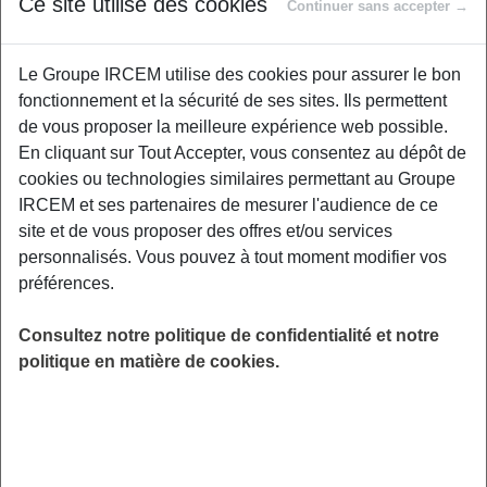
Ce site utilise des cookies
Proposé par
Continuer sans accepter →
Le Groupe IRCEM utilise des cookies pour assurer le bon
Choisir ses lunettes ne se résume pas à un
fonctionnement et la sécurité de ses sites. Ils permettent
coup de cœur pour la monture ! Entre les
de vous proposer la meilleure expérience web possible.
différents types de verres, les traitements
En cliquant sur Tout Accepter, vous consentez au dépôt de
spécifiques et la protection solaire, faire le bon
cookies ou technologies similaires permettant au Groupe
choix peut vite devenir complexe. Que vous
IRCEM et ses partenaires de mesurer l'audience de ce
soyez amateur de nouvelles technologies,
site et de vous proposer des offres et/ou services
adepte des activités en extérieur, ou
personnalisés. Vous pouvez à tout moment modifier vos
simplement soucieux de votre confort visuel,
préférences.
ce webinaire vous donnera toutes les clés pour
choisir vos lunettes en toute confiance et
Consultez notre politique de confidentialité et notre
protéger vos yeux au quotidien.
politique en matière de cookies.
LIEU
Digitalisé
HORAIRES