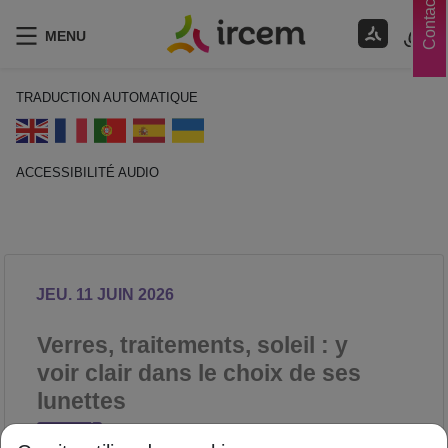
Contacts
MENU
TRADUCTION AUTOMATIQUE
ACCESSIBILITÉ AUDIO
ECOUTER EN FRANÇAIS
JEU. 11 JUIN 2026
Verres, traitements, soleil : y
voir clair dans le choix de ses
lunettes
SANTÉ