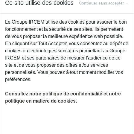
Proposé par
Ce site utilise des cookies
Continuer sans accepter →
Le Groupe IRCEM utilise des cookies pour assurer le bon
Remettre une tâche à plus tard, c’est souvent
fonctionnement et la sécurité de ses sites. Ils permettent
tentant… jusqu’à ce que le stress, la fatigue et
de vous proposer la meilleure expérience web possible.
la culpabilité s’accumulent. La procrastination
En cliquant sur Tout Accepter, vous consentez au dépôt de
peut rapidement devenir épuisante, affectant
cookies ou technologies similaires permettant au Groupe
notre productivité, notre bien-être et notre
IRCEM et ses partenaires de mesurer l'audience de ce
équilibre mental. Ce webinaire vous invite à
site et de vous proposer des offres et/ou services
comprendre ce mécanisme insidieux :
personnalisés. Vous pouvez à tout moment modifier vos
pourquoi nous procrastinons, comment
préférences.
reconnaître nos propres habitudes de remise à
plus tard, et surtout comment reprendre le
Consultez notre politique de confidentialité et notre
contrôle de son temps et de son énergie.
politique en matière de cookies.
LIEU
Digitalisé
HORAIRES