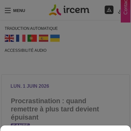
Contacts
MENU
TRADUCTION AUTOMATIQUE
ACCESSIBILITÉ AUDIO
ECOUTER EN FRANÇAIS
LUN. 1 JUIN 2026
Procrastination : quand
remettre à plus tard devient
épuisant
SANTÉ