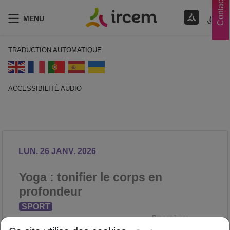
Contacts
MENU
TRADUCTION AUTOMATIQUE
ACCESSIBILITÉ AUDIO
ECOUTER EN FRANÇAIS
LUN. 26 JANV. 2026
Yoga : tonifier le corps en
profondeur
SPORT
Proposé par