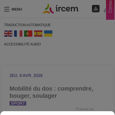
Contacts
MENU
TRADUCTION AUTOMATIQUE
ACCESSIBILITÉ AUDIO
ECOUTER EN FRANÇAIS
JEU. 9 AVR. 2026
Mobilité du dos : comprendre,
bouger, soulager
SPORT
Proposé par