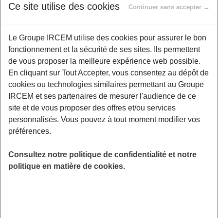
Ce site utilise des cookies
Continuer sans accepter →
Douleurs, raideurs, inconfort au quotidien… le
Le Groupe IRCEM utilise des cookies pour assurer le bon
dos est souvent sollicité sans que l’on
fonctionnement et la sécurité de ses sites. Ils permettent
comprenne vraiment comment il fonctionne.
de vous proposer la meilleure expérience web possible.
Lors de cet atelier, nous prendrons le temps de
En cliquant sur Tout Accepter, vous consentez au dépôt de
mieux comprendre le rôle et le fonctionnement
cookies ou technologies similaires permettant au Groupe
du dos, d’explorer des mouvements doux et
IRCEM et ses partenaires de mesurer l'audience de ce
accessibles, et d’apprendre à relâcher les
site et de vous proposer des offres et/ou services
tensions accumulées. Un moment pour bouger
personnalisés. Vous pouvez à tout moment modifier vos
en conscience, retrouver de la fluidité, et
préférences.
repartir avec des outils simples à intégrer dans
votre quotidien pour un dos plus mobile, plus
Consultez notre politique de confidentialité et notre
confortable et plus serein. Matériel
politique en matière de cookies.
recommandé : Une bouteille d'eau, une chaise
et un tapis.
LIEU
Digitalisé