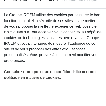
Continuer sans accepter →
Proposé par
Le Groupe IRCEM utilise des cookies pour assurer le bon
fonctionnement et la sécurité de ses sites. Ils permettent
Dans ce webinaire, vous découvrirez des
de vous proposer la meilleure expérience web possible.
gestes simples et des routines accessibles
En cliquant sur Tout Accepter, vous consentez au dépôt de
pour apaiser les tensions du dos et prévenir
cookies ou technologies similaires permettant au Groupe
l’inconfort au quotidien. Nous aborderons les
IRCEM et ses partenaires de mesurer l'audience de ce
bons réflexes à adopter au travail, à la maison
site et de vous proposer des offres et/ou services
ou en mouvement, ainsi que des exercices
personnalisés. Vous pouvez à tout moment modifier vos
faciles à intégrer dans votre journée. Un
préférences.
moment pratique et concret pour comprendre
votre dos… et lui offrir enfin le confort qu’il
Consultez notre politique de confidentialité et notre
mérite !
politique en matière de cookies.
LIEU
Digitalisé
HORAIRES
De 19h00 à 20h00