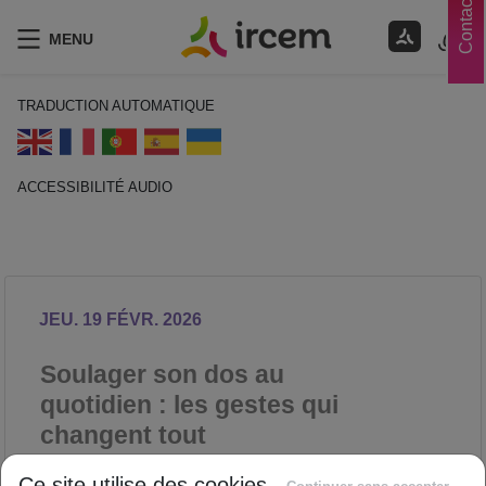
Contacts
MENU
TRADUCTION AUTOMATIQUE
ACCESSIBILITÉ AUDIO
ECOUTER EN FRANÇAIS
JEU. 19 FÉVR. 2026
Soulager son dos au
quotidien : les gestes qui
changent tout
ACTIVITÉ PHYSIQUE
Ce site utilise des cookies