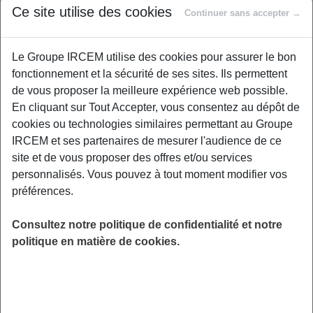
Ce site utilise des cookies
Continuer sans accepter →
Nous utilisons chaque jour des produits
ménagers et d’hygiène pour entretenir notre
Le Groupe IRCEM utilise des cookies pour assurer le bon
maison et prendre soin de nous. Pourtant,
fonctionnement et la sécurité de ses sites. Ils permettent
certains de ces produits peuvent libérer des
de vous proposer la meilleure expérience web possible.
substances qui affectent la qualité de l’air
En cliquant sur Tout Accepter, vous consentez au dépôt de
intérieur et, à long terme, notre santé
cookies ou technologies similaires permettant au Groupe
respiratoire. Ce webinaire propose de
IRCEM et ses partenaires de mesurer l'audience de ce
comprendre les impacts des produits du
site et de vous proposer des offres et/ou services
quotidien sur l’air que nous respirons,
personnalisés. Vous pouvez à tout moment modifier vos
d’identifier les alternatives plus respectueuses
préférences.
de la santé et de découvrir des gestes simples
pour préserver un environnement intérieur
Consultez notre politique de confidentialité et notre
sain. À travers des conseils pratiques, vous
politique en matière de cookies.
repartirez avec des clés pour faire respirer
votre maison… et vous aussi.
LIEU
Digitalisé