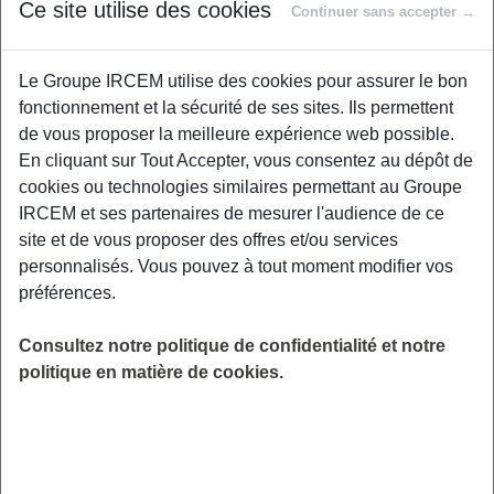
Proposé par
Ce site utilise des cookies
Continuer sans accepter →
Le Groupe IRCEM utilise des cookies pour assurer le bon
Fatiguée des yeux qui piquent, tirent ou
fonctionnement et la sécurité de ses sites. Ils permettent
pleurent en fin de journée ? Ce webinaire vous
de vous proposer la meilleure expérience web possible.
donne toutes les clés pour reprendre le
En cliquant sur Tout Accepter, vous consentez au dépôt de
contrôle ! Au programme : comprendre ce qui
cookies ou technologies similaires permettant au Groupe
fatigue vraiment vos yeux, adopter des astuces
IRCEM et ses partenaires de mesurer l'audience de ce
simples pour éviter les yeux secs, apprendre à
site et de vous proposer des offres et/ou services
utiliser vos écrans sans vous épuiser, et
personnalisés. Vous pouvez à tout moment modifier vos
découvrir comment jouer avec la lumière pour
préférences.
rester vigilante et confortable toute la journée.
Des conseils concrets, des exercices rapides,
Consultez notre politique de confidentialité et notre
des solutions faciles à mettre en place… pour
politique en matière de cookies.
voir plus clair et travailler en toute sérénité !
LIEU
Digitalisé