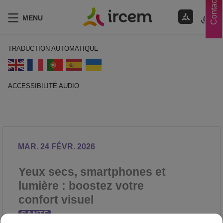
Contacts
MENU
TRADUCTION AUTOMATIQUE
ACCESSIBILITÉ AUDIO
ECOUTER EN FRANÇAIS
MAR. 24 FÉVR. 2026
Yeux secs, smartphones et
lumière : boostez votre
confort visuel
SANTÉ