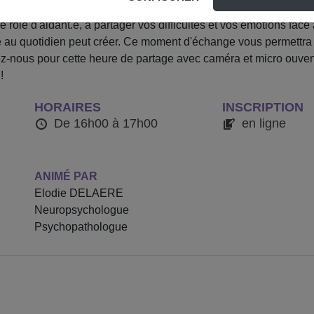
i-mensuel, dédié aux aidants et aidantes, est animé par Elodi
re rôle d'aidant.e, à partager vos difficultés et vos émotions face
u quotidien peut créer. Ce moment d'échange vous permettra de
ez-nous pour cette heure de partage avec caméra et micro ouverts
!
HORAIRES
INSCRIPTION
De 16h00 à 17h00
en ligne
ANIMÉ PAR
Elodie DELAERE
Neuropsychologue
Psychopathologue