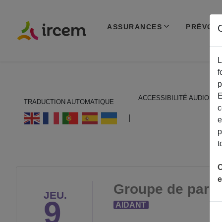
ASSURANCES
PRÉVOY
C
L
f
p
E
ACCESSIBILITÉ AUDIO
TRADUCTION AUTOMATIQUE
c
ECOUTER EN FRANÇAIS
|
e
p
t
C
e
Groupe de parol
JEU.
9
AIDANT