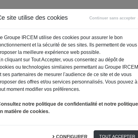
ANCE
RETRAITE
ACCOMPAGNEMENT
PR
e site utilise des cookies
Continuer sans accepter
SOCIAL
e Groupe IRCEM utilise des cookies pour assurer le bon
onctionnement et la sécurité de ses sites. Ils permettent de vous
roposer la meilleure expérience web possible.
n cliquant sur Tout Accepter, vous consentez au dépôt de
ookies ou technologies similaires permettant au Groupe IRCE
t ses partenaires de mesurer l'audience de ce site et de vous
roposer des offres et/ou services personnalisés. Vous pouvez à
out moment modifier vos préférences.
onsultez notre politique de confidentialité et notre politique
n matière de cookies.
e entre aidants – Thème libre
CONFIGURER
TOUT ACCEPTER